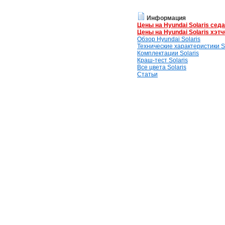
Информация
Цены на Hyundai Solaris сед
Цены на Hyundai Solaris хэтч
Обзор Hyundai Solaris
Технические характеристики So
Комплектации Solaris
Краш-тест Solaris
Все цвета Solaris
Статьи
Hyundai Solaris клуб
© 2026