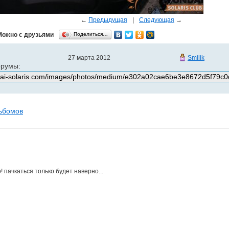
←
Предыдущая
|
Следующая
→
Можно с друзьями
Поделиться…
27 марта 2012
Smilik
орумы:
льбомов
! пачкаться только будет наверно...