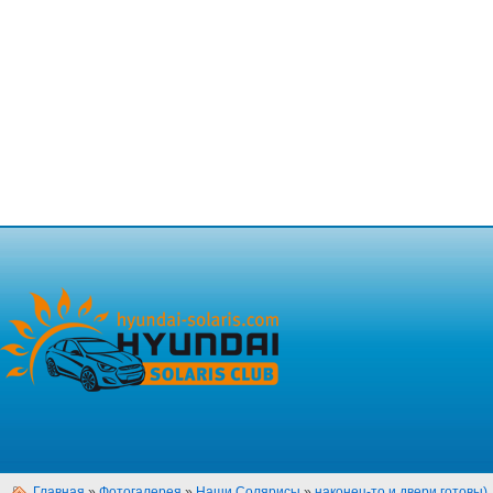
Главная
»
Фотогалерея
»
Наши Солярисы
»
наконец-то и двери готовы)