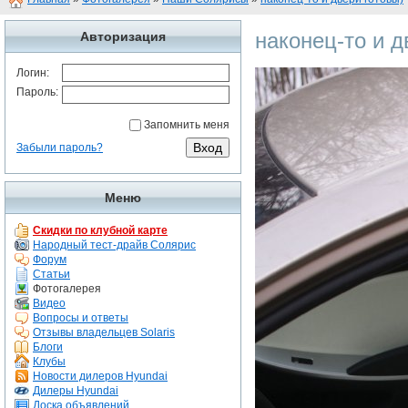
наконец-то и д
Авторизация
Логин:
Пароль:
Запомнить меня
Забыли пароль?
Меню
Скидки по клубной карте
Народный тест-драйв Солярис
Форум
Статьи
Фотогалерея
Видео
Вопросы и ответы
Отзывы владельцев Solaris
Блоги
Клубы
Новости дилеров Hyundai
Дилеры Hyundai
Доска объявлений