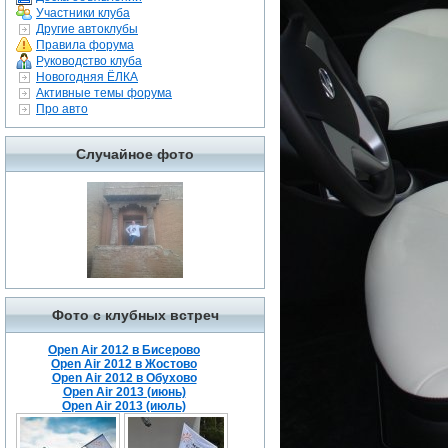
Участники клуба
Другие автоклубы
Правила форума
Руководство клуба
Новогодняя ЁЛКА
Активные темы форума
Про авто
Случайное фото
Фото с клубных встреч
Open Air 2012 в Бисерово
Open Air 2012 в Жостово
Open Air 2012 в Обухово
Open Air 2013 (июнь)
Open Air 2013 (июль)