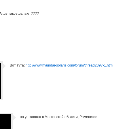
А где такое делают????
Вот тута:
http://www.hyundai-solaris.com/forum/thread2397-1.html
но установка в Московской области, Раменское...