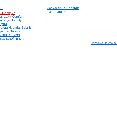
Запчасти на Солярис
ео
Lada Largus
й Солярис
лектации Comfort
лектации Family
афии
вида Hyundai Solaris
undai Solaris
olaris хэтчбек
 ходовой, и т.п.
Реклама на сайте
InstantCMS