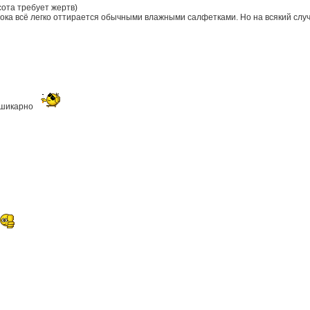
сота требует жертв)
пока всё легко оттирается обычными влажными салфетками. Но на всякий слу
шикарно