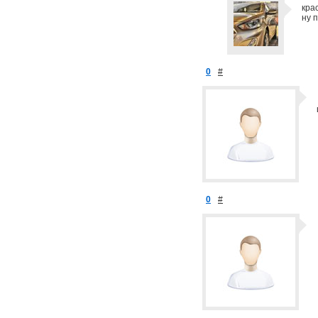
кра
ну 
0
#
0
#