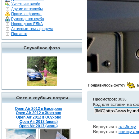
Участники клуба
Другие автоклубы
Правила форума
Руководство клуба
Новогодняя ЁЛКА
Активные темы форума
Про авто
Случайное фото
Понравилось фото?
Фото с клубных встреч
Просмотров:
3036
Код для вставки на ф
Open Air 2012 в Бисерово
Open Air 2012 в Жостово
Open Air 2012 в Обухово
Open Air 2013 (июнь)
Open Air 2013 (июль)
Вернуться к
альбому
Вернуться к
списку а