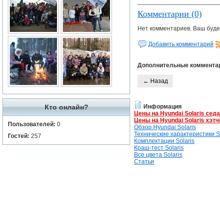
Комментарии (0)
Нет комментариев. Ваш буде
Добавить комментарий
Дополнительные коммента
← Назад
Кто онлайн?
Информация
Цены на Hyundai Solaris сед
Цены на Hyundai Solaris хэтч
Пользователей:
0
Обзор Hyundai Solaris
Технические характеристики So
Гостей:
257
Комплектации Solaris
Краш-тест Solaris
Все цвета Solaris
Статьи