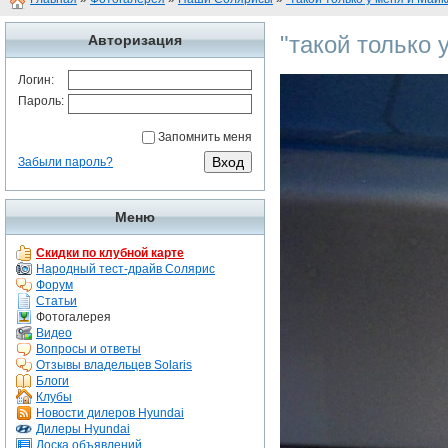
"такой только у
Авторизация
Логин:
Пароль:
Запомнить меня
Забыли пароль?
Меню
Скидки по клубной карте
Народный тест-драйв Солярис
Форум
Статьи
Фотогалерея
Видео
Вопросы и ответы
Отзывы владельцев Solaris
Блоги
Клубы
Новости дилеров Hyundai
Дилеры Hyundai
Доска объявлений