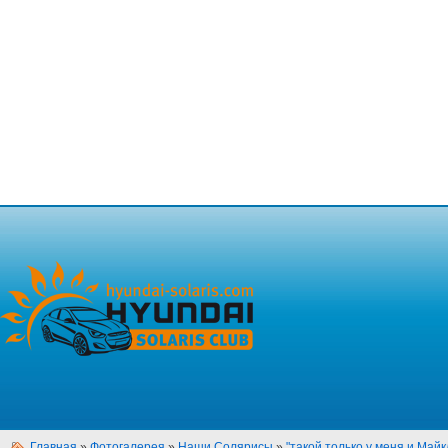
Главная
»
Фотогалерея
»
Наши Солярисы
»
"такой только у меня и Майкла 