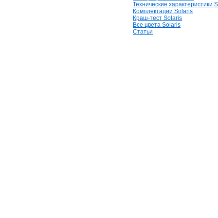
Технические характеристики So
Комплектации Solaris
Краш-тест Solaris
Все цвета Solaris
Статьи