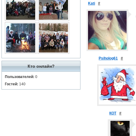
Kati
#
Psiholog61
#
Кто онлайн?
Пользователей:
0
Гостей:
140
КОТ
#