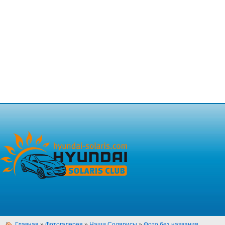
Главная
»
Фотогалерея
»
Наши Солярисы
»
Фото без названия