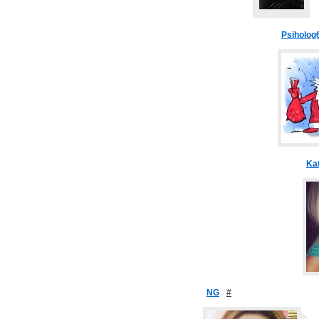
Psiholog
Kat
NG
#