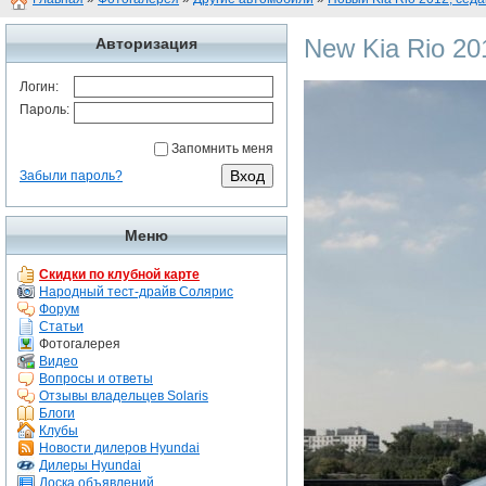
New Kia Rio 20
Авторизация
Логин:
Пароль:
Запомнить меня
Забыли пароль?
Меню
Скидки по клубной карте
Народный тест-драйв Солярис
Форум
Статьи
Фотогалерея
Видео
Вопросы и ответы
Отзывы владельцев Solaris
Блоги
Клубы
Новости дилеров Hyundai
Дилеры Hyundai
Доска объявлений