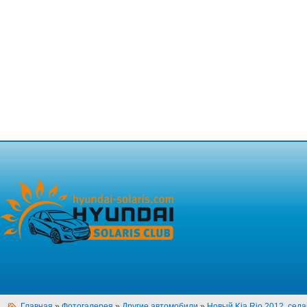
Главная
»
Фотогалерея
»
Другие автомобили
»
Новый Kia Rio 2012, седан