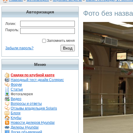
Фото без назв
Авторизация
Логин:
Пароль:
Запомнить меня
Забыли пароль?
Меню
Скидки по клубной карте
Народный тест-драйв Солярис
Форум
Статьи
Фотогалерея
Видео
Вопросы и ответы
Отзывы владельцев Solaris
Блоги
Клубы
Новости дилеров Hyundai
Дилеры Hyundai
Доска объявлений