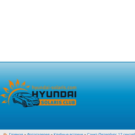
Главная
»
Фотогалерея
»
Клубные встречи
»
Санкт-Петербург, 17 сентяб