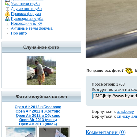
Участники клуба
Другие автоклубы
Правила форума
Руководство клуба
Новогодняя ЁЛКА
Активные темы форума
Про авто
Случайное фото
Понравилось фото?
Просмотров:
1703
Код для вставки на ф
Фото с клубных встреч
Open Air 2012 в Бисерово
Вернуться к
альбому
Open Air 2012 в Жостово
Open Air 2012 в Обухово
Вернуться к
списку а
Open Air 2013 (июнь)
Open Air 2013 (июль)
Комментарии (0)