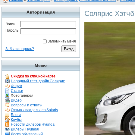
Солярис Хэтчб
Авторизация
Логин:
Пароль:
Запомнить меня
Забыли пароль?
Меню
Скидки по клубной карте
Народный тест-драйв Солярис
Форум
Статьи
Фотогалерея
Видео
Вопросы и ответы
Отзывы владельцев Solaris
Блоги
Клубы
Новости дилеров Hyundai
Дилеры Hyundai
Доска объявлений