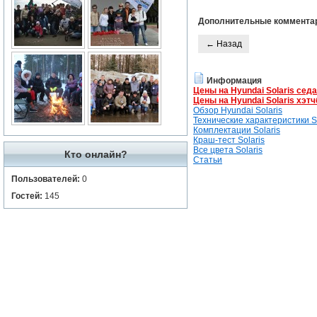
Дополнительные коммента
← Назад
Информация
Цены на Hyundai Solaris сед
Цены на Hyundai Solaris хэтч
Обзор Hyundai Solaris
Технические характеристики So
Комплектации Solaris
Краш-тест Solaris
Все цвета Solaris
Кто онлайн?
Статьи
Пользователей:
0
Гостей:
145