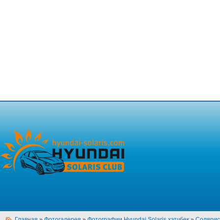
Главная
»
Фотогалерея
»
Фотографии Hyundai Solaris хэтчбек
»
Солярис