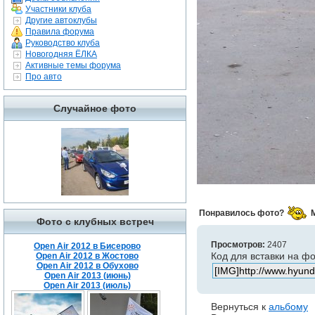
Участники клуба
Другие автоклубы
Правила форума
Руководство клуба
Новогодняя ЁЛКА
Активные темы форума
Про авто
Случайное фото
Понравилось фото?
Фото с клубных встреч
Просмотров:
2407
Open Air 2012 в Бисерово
Код для вставки на ф
Open Air 2012 в Жостово
Open Air 2012 в Обухово
Open Air 2013 (июнь)
Open Air 2013 (июль)
Вернуться к
альбому