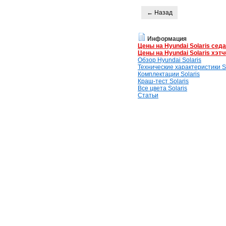
← Назад
Информация
Цены на Hyundai Solaris сед
Цены на Hyundai Solaris хэтч
Обзор Hyundai Solaris
Технические характеристики So
Комплектации Solaris
Краш-тест Solaris
Все цвета Solaris
Статьи