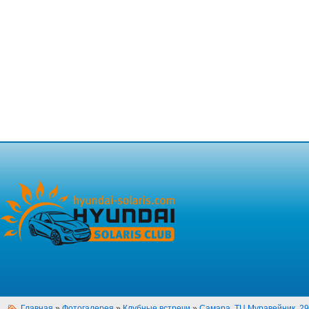
Главная
»
Фотогалерея
»
Клубные встречи
»
Самара, ТЦ Муравейник, 29