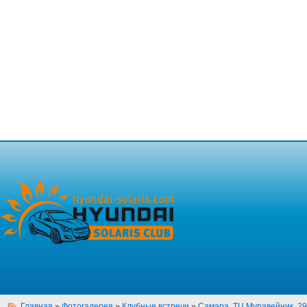
Главная
»
Фотогалерея
»
Клубные встречи
»
Самара, ТЦ Муравейник, 29