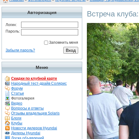
Встреча клуба
Авторизация
Логин:
Пароль:
Запомнить меня
Забыли пароль?
Меню
Скидки по клубной карте
Народный тест-драйв Солярис
Форум
Статьи
Фотогалерея
Видео
Вопросы и ответы
Отзывы владельцев Solaris
Блоги
Клубы
Новости дилеров Hyundai
Дилеры Hyundai
Доска объявлений