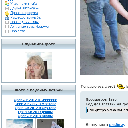
Участники клуба
Другие автоклубы
Правила форума
Руководство клуба
Новогодняя ЁЛКА
Активные темы форума
Про авто
Случайное фото
Понравилось фото?
Фото с клубных встреч
Просмотров:
1990
Open Air 2012 в Бисерово
Код для вставки на ф
Open Air 2012 в Жостово
Open Air 2012 в Обухово
Open Air 2013 (июнь)
Open Air 2013 (июль)
Вернуться к
альбому