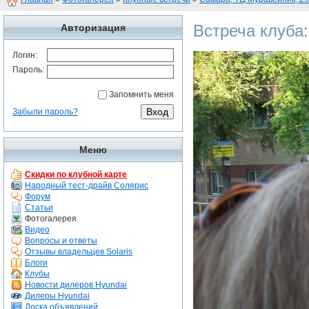
Встреча клуба
Авторизация
Логин:
Пароль:
Запомнить меня
Забыли пароль?
Меню
Скидки по клубной карте
Народный тест-драйв Солярис
Форум
Статьи
Фотогалерея
Видео
Вопросы и ответы
Отзывы владельцев Solaris
Блоги
Клубы
Новости дилеров Hyundai
Дилеры Hyundai
Доска объявлений