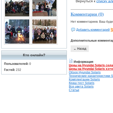
Вернуться к
списку а
Комментарии (0)
Нет комментариев. Ваш буде
Добавить комментарий
Дополнительные коммента
← Назад
Кто онлайн?
Информация
Пользователей:
0
Цены на Hyundai Solaris сед
Цены на Hyundai Solaris хэтч
Гостей:
232
Обзор Hyundai Solaris
Технические характеристики So
Комплектации Solaris
Краш-тест Solaris
Все цвета Solaris
Статьи