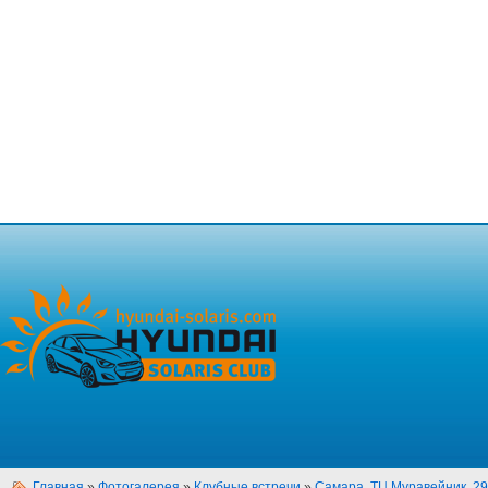
Главная
»
Фотогалерея
»
Клубные встречи
»
Самара, ТЦ Муравейник, 29