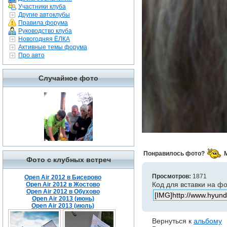
Участники клуба
Другие автоклубы
Правила форума
Руководство клуба
Новогодняя ЁЛКА
Активные темы форума
Про авто
Случайное фото
Понравилось фото?
Фото с клубных встреч
Просмотров:
1871
Open Air 2012 в Бисерово
Код для вставки на ф
Open Air 2012 в Жостово
Open Air 2012 в Обухово
Open Air 2013 (июнь)
Open Air 2013 (июль)
Вернуться к
альбому