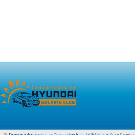
Главная
»
Фотогалерея
»
Фотографии Hyundai Solaris хэтчбек
»
Сложенн