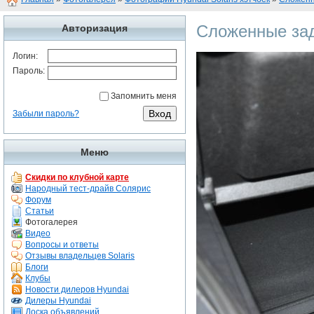
Сложенные зад
Авторизация
Логин:
Пароль:
Запомнить меня
Забыли пароль?
Меню
Скидки по клубной карте
Народный тест-драйв Солярис
Форум
Статьи
Фотогалерея
Видео
Вопросы и ответы
Отзывы владельцев Solaris
Блоги
Клубы
Новости дилеров Hyundai
Дилеры Hyundai
Доска объявлений