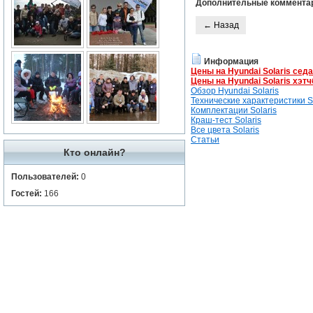
Дополнительные коммента
← Назад
Информация
Цены на Hyundai Solaris сед
Цены на Hyundai Solaris хэтч
Обзор Hyundai Solaris
Технические характеристики So
Комплектации Solaris
Краш-тест Solaris
Все цвета Solaris
Статьи
Кто онлайн?
Пользователей:
0
Гостей:
166