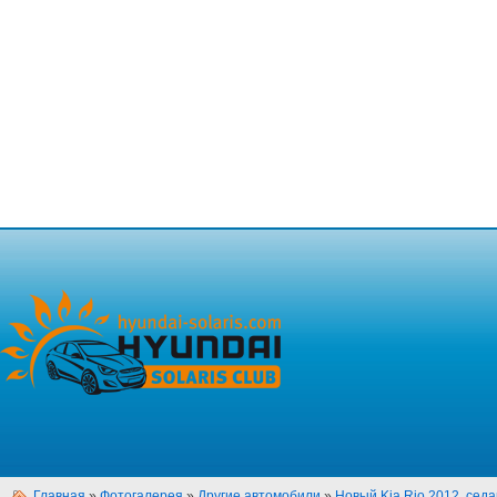
Главная
»
Фотогалерея
»
Другие автомобили
»
Новый Kia Rio 2012, седан