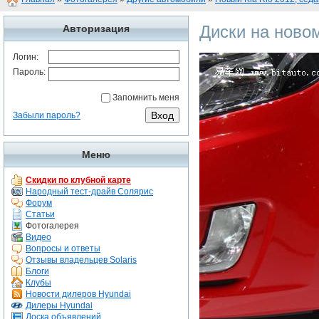
Диски на новом
Авторизация
Логин:
Пароль:
Запомнить меня
Забыли пароль?
Меню
Скидки по клубной карте
Народный тест-драйв Солярис
Форум
Статьи
Фотогалерея
Видео
Вопросы и ответы
Отзывы владельцев Solaris
Блоги
Клубы
Новости дилеров Hyundai
Дилеры Hyundai
Доска объявлений