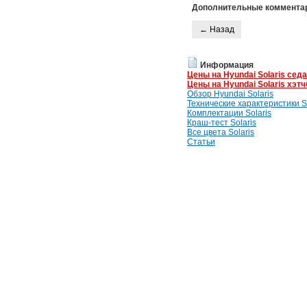
Дополнительные коммента
← Назад
Информация
Цены на Hyundai Solaris сед
Цены на Hyundai Solaris хэтч
Обзор Hyundai Solaris
Технические характеристики So
Комплектации Solaris
Краш-тест Solaris
Все цвета Solaris
Статьи