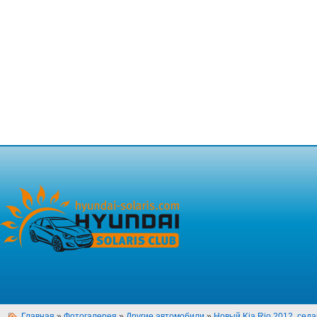
Главная
»
Фотогалерея
»
Другие автомобили
»
Новый Kia Rio 2012, седан