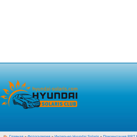
Главная
»
Фотогалерея
»
Интерьер Hyundai Solaris
»
Презентация RRT В