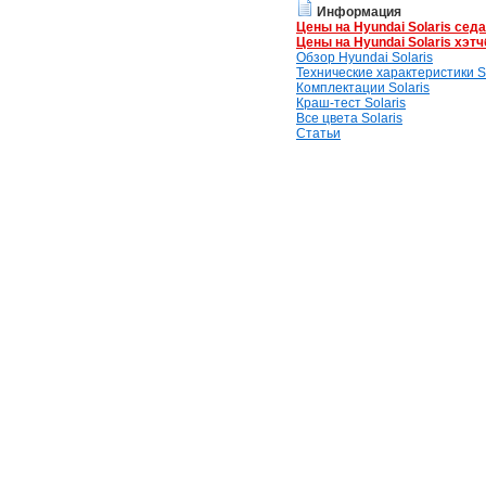
Информация
Цены на Hyundai Solaris сед
Цены на Hyundai Solaris хэтч
Обзор Hyundai Solaris
Технические характеристики So
Комплектации Solaris
Краш-тест Solaris
Все цвета Solaris
Статьи