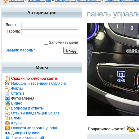
панель управл
Авторизация
Логин:
Пароль:
Запомнить меня
Забыли пароль?
Меню
Скидки по клубной карте
Народный тест-драйв Солярис
Форум
Статьи
Фотогалерея
Видео
Вопросы и ответы
Отзывы владельцев Solaris
Блоги
Клубы
Новости дилеров Hyundai
Понравилось фото?
Дилеры Hyundai
Доска объявлений