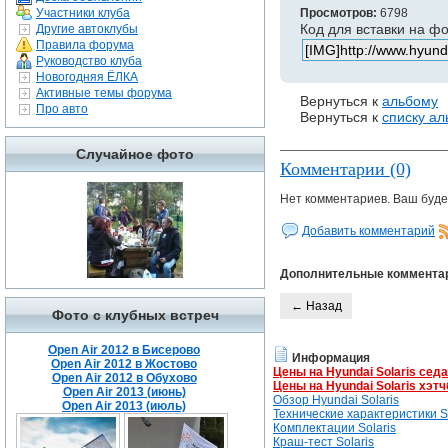
Участники клуба
Просмотров:
6798
Код для вставки на ф
Другие автоклубы
Правила форума
Руководство клуба
Новогодняя ЁЛКА
Активные темы форума
Вернуться к
альбому
Про авто
Вернуться к
списку а
Случайное фото
Комментарии (0)
Нет комментариев. Ваш буде
Добавить комментарий
Дополнительные коммента
← Назад
Фото с клубных встреч
Open Air 2012 в Бисерово
Информация
Open Air 2012 в Жостово
Цены на Hyundai Solaris сед
Open Air 2012 в Обухово
Цены на Hyundai Solaris хэтч
Open Air 2013 (июнь)
Обзор Hyundai Solaris
Open Air 2013 (июль)
Технические характеристики So
Комплектации Solaris
Краш-тест Solaris