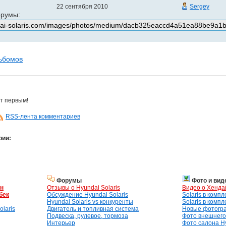
22 сентября 2010
Sergey
орумы:
льбомов
т первым!
RSS-лента комментариев
рии:
Форумы
Фото и вид
ан
Отзывы о Hyundai Solaris
Видео о Хенда
бек
Обсуждение Hyundai Solaris
Solaris в комп
Hyundai Solaris vs конкуренты
Solaris в комп
laris
Двигатель и топливная система
Новые фотогр
Подвеска, рулевое, тормоза
Фото внешнего 
Интерьер
Фото салона Hy