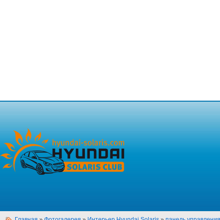
Главная
»
Фотогалерея
»
Интерьер Hyundai Solaris
»
панель управлени