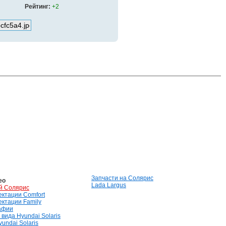
Рейтинг:
+2
Запчасти на Солярис
ео
Lada Largus
й Солярис
лектации Comfort
лектации Family
афии
вида Hyundai Solaris
undai Solaris