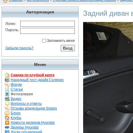
Задний диван 
Авторизация
Логин:
Пароль:
Запомнить меня
Забыли пароль?
Меню
Скидки по клубной карте
Народный тест-драйв Солярис
Форум
Статьи
Фотогалерея
Видео
Вопросы и ответы
Отзывы владельцев Solaris
Блоги
Клубы
Новости дилеров Hyundai
Дилеры Hyundai
Доска объявлений