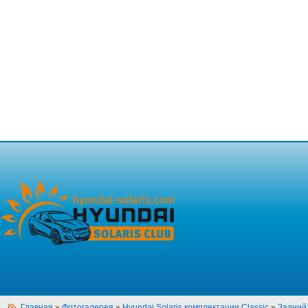
Главная
»
Фотогалерея
»
Hyundai Solaris комплектации Classic
»
Задний 