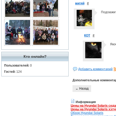
митяй
#
Подскажит
КОТ
#
Яко
Кто онлайн?
Пользователей:
0
Добавить комментарий
Гостей:
124
Дополнительные коммента
← Назад
Информация
Цены на Hyundai Solaris сед
Цены на Hyundai Solaris хэтч
Обзор Hyundai Solaris