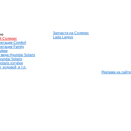
Запчасти на Солярис
ео
Lada Largus
й Солярис
лектации Comfort
лектации Family
афии
вида Hyundai Solaris
undai Solaris
olaris хэтчбек
 ходовой, и т.п.
Реклама на сайте