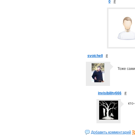
0
#
svoichell
#
Тоже сами
invisibility666
#
кто
Добавить комментарий