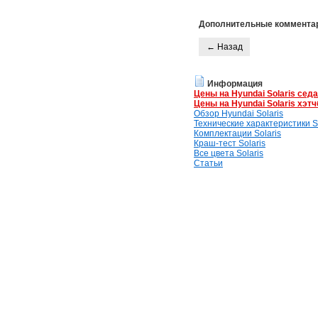
Дополнительные коммента
← Назад
Информация
Цены на Hyundai Solaris сед
Цены на Hyundai Solaris хэтч
Обзор Hyundai Solaris
Технические характеристики So
Комплектации Solaris
Краш-тест Solaris
Все цвета Solaris
Статьи