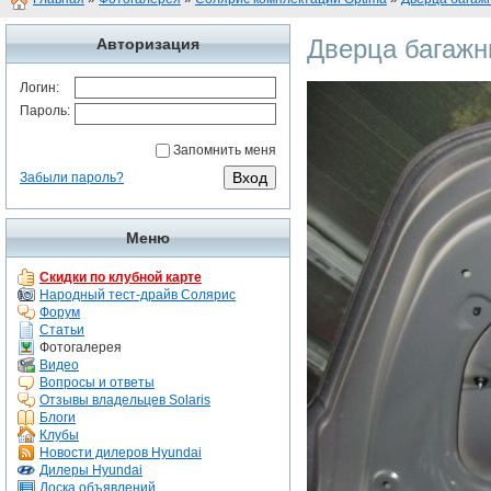
Дверца багажн
Авторизация
Логин:
Пароль:
Запомнить меня
Забыли пароль?
Меню
Скидки по клубной карте
Народный тест-драйв Солярис
Форум
Статьи
Фотогалерея
Видео
Вопросы и ответы
Отзывы владельцев Solaris
Блоги
Клубы
Новости дилеров Hyundai
Дилеры Hyundai
Доска объявлений