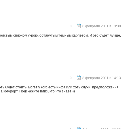
0
8 февраля 2011 в 13:39
у толстым сплэном укрою, обтянутым темным карпетом. И это будет лучше,
0
8 февраля 2011 в 14:13
ь будет стоить, могет у кого есть инфа или хоть слухи, предположения
а комфорт. Подскажите плиз, кто что знает)))