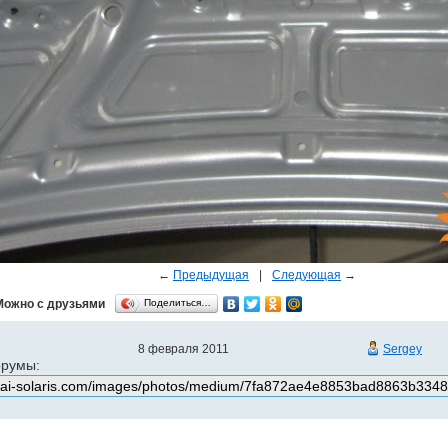
←
Предыдущая
|
Следующая
→
Можно с друзьями
Поделиться…
8 февраля 2011
Sergey
орумы: