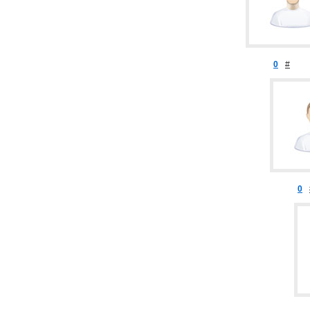
0
#
0