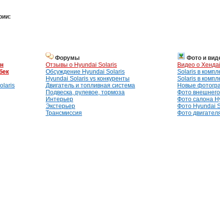
рии:
Форумы
Фото и вид
ан
Отзывы о Hyundai Solaris
Видео о Хенда
бек
Обсуждение Hyundai Solaris
Solaris в комп
Hyundai Solaris vs конкуренты
Solaris в комп
laris
Двигатель и топливная система
Новые фотогр
Подвеска, рулевое, тормоза
Фото внешнего 
Интерьер
Фото салона Hy
Экстерьер
Фото Hyundai S
Трансмиссия
Фото двигателя,