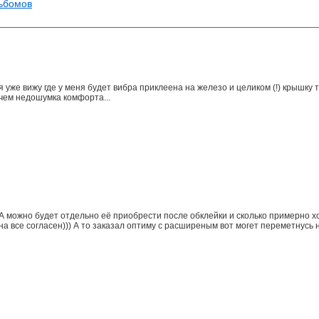
льбомов
я уже вижу где у меня будет вибра приклеена на железо и целиком (!) крышк
чем недошумка комфорта...
А можно будет отдельно её приобрести после обклейки и сколько примерно хот
на все согласен))) А то заказал оптиму с расширеным вот могет переметнусь н