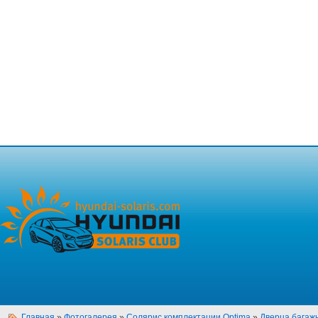
Главная
»
Фотогалерея
»
Солярис комплектации Optima
»
Дверца багажн