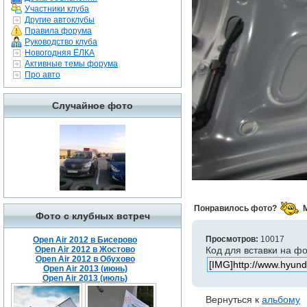
Участники клуба
Другие автоклубы
Правила форума
Руководство клуба
Новогодняя ЁЛКА
Активные темы форума
Про авто
Случайное фото
Понравилось фото?
Фото с клубных встреч
Просмотров:
10017
Open Air 2012 в Бисерово
Open Air 2012 в Жостово
Код для вставки на ф
Open Air 2012 в Обухово
Open Air 2013 (июнь)
Open Air 2013 (июль)
Вернуться к
альбому