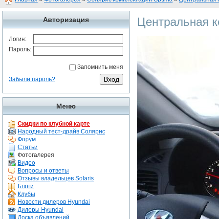
Центральная к
Авторизация
Логин:
Пароль:
Запомнить меня
Забыли пароль?
Меню
Скидки по клубной карте
Народный тест-драйв Солярис
Форум
Статьи
Фотогалерея
Видео
Вопросы и ответы
Отзывы владельцев Solaris
Блоги
Клубы
Новости дилеров Hyundai
Дилеры Hyundai
Доска объявлений