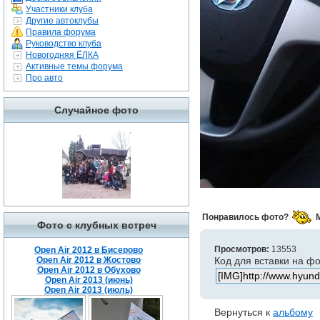
Участники клуба
Другие автоклубы
Правила форума
Руководство клуба
Новогодняя ЁЛКА
Активные темы форума
Про авто
Случайное фото
Понравилось фото?
Фото с клубных встреч
Просмотров:
13553
Open Air 2012 в Бисерово
Open Air 2012 в Жостово
Код для вставки на ф
Open Air 2012 в Обухово
Open Air 2013 (июнь)
Open Air 2013 (июль)
Вернуться к
альбому