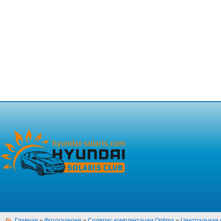
Главная
»
Фотогалерея
»
Солярис комплектации Optima
»
Центральная 