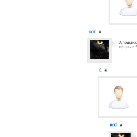
КОТ
#
А подсвка
цифры и б
0
#
КОТ
#