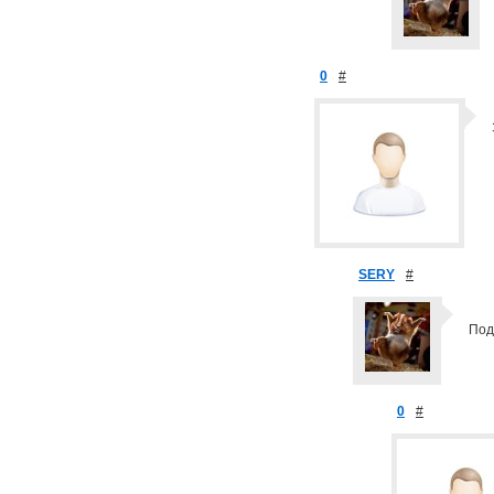
0
#
SERY
#
Под
0
#