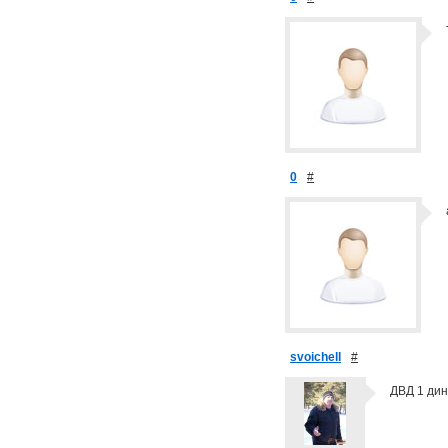
0
#
svoichell
#
ДВД 1 дин