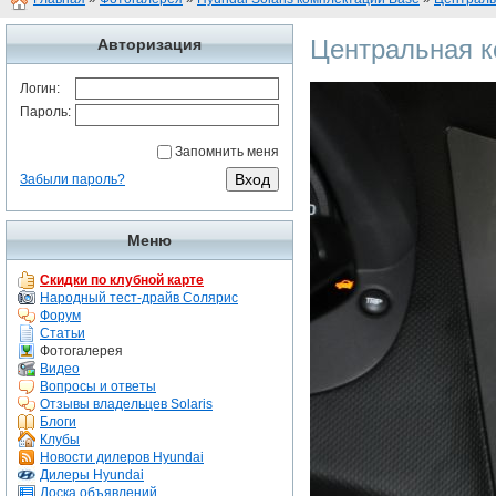
Центральная к
Авторизация
Логин:
Пароль:
Запомнить меня
Забыли пароль?
Меню
Скидки по клубной карте
Народный тест-драйв Солярис
Форум
Статьи
Фотогалерея
Видео
Вопросы и ответы
Отзывы владельцев Solaris
Блоги
Клубы
Новости дилеров Hyundai
Дилеры Hyundai
Доска объявлений