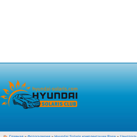
Главная
»
Фотогалерея
»
Hyundai Solaris комплектации Base
»
Централь