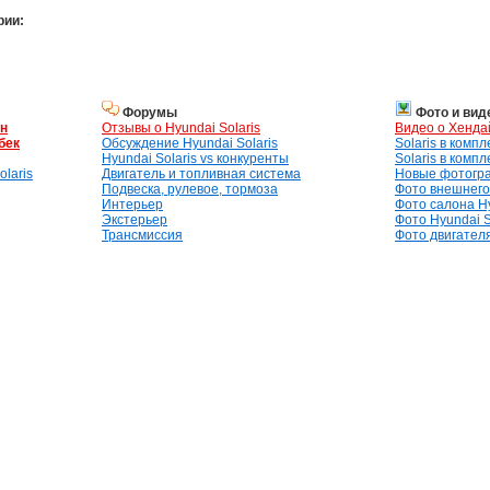
рии:
Форумы
Фото и вид
ан
Отзывы о Hyundai Solaris
Видео о Хенда
бек
Обсуждение Hyundai Solaris
Solaris в комп
Hyundai Solaris vs конкуренты
Solaris в комп
laris
Двигатель и топливная система
Новые фотогр
Подвеска, рулевое, тормоза
Фото внешнего 
Интерьер
Фото салона Hy
Экстерьер
Фото Hyundai S
Трансмиссия
Фото двигателя,