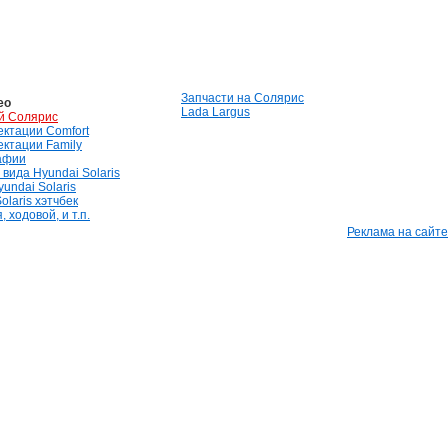
Запчасти на Солярис
ео
Lada Largus
й Солярис
лектации Comfort
лектации Family
афии
вида Hyundai Solaris
undai Solaris
olaris хэтчбек
 ходовой, и т.п.
Реклама на сайте