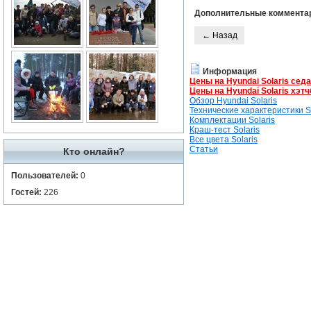
Дополнительные коммента
← Назад
Информация
Цены на Hyundai Solaris сед
Цены на Hyundai Solaris хэтч
Обзор Hyundai Solaris
Технические характеристики So
Комплектации Solaris
Краш-тест Solaris
Все цвета Solaris
Статьи
Кто онлайн?
Пользователей:
0
Гостей:
226