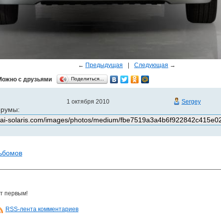
←
Предыдущая
|
Следующая
→
Можно с друзьями
Поделиться…
1 октября 2010
Sergey
орумы:
льбомов
т первым!
RSS-лента комментариев