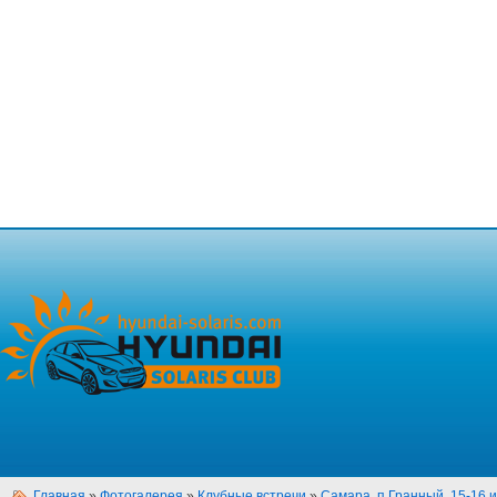
Главная
»
Фотогалерея
»
Клубные встречи
»
Самара, п.Гранный, 15-16 и