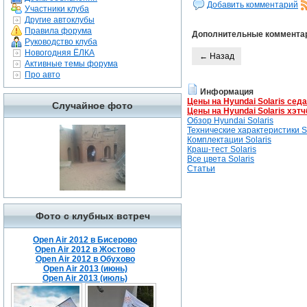
Добавить комментарий
Участники клуба
Другие автоклубы
Правила форума
Дополнительные коммента
Руководство клуба
Новогодняя ЁЛКА
← Назад
Активные темы форума
Про авто
Информация
Цены на Hyundai Solaris сед
Случайное фото
Цены на Hyundai Solaris хэтч
Обзор Hyundai Solaris
Технические характеристики So
Комплектации Solaris
Краш-тест Solaris
Все цвета Solaris
Статьи
Фото с клубных встреч
Open Air 2012 в Бисерово
Open Air 2012 в Жостово
Open Air 2012 в Обухово
Open Air 2013 (июнь)
Open Air 2013 (июль)