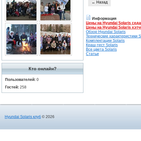
← Назад
Информация
Цены на Hyundai Solaris сед
Цены на Hyundai Solaris хэтч
Обзор Hyundai Solaris
Технические характеристики So
Комплектации Solaris
Краш-тест Solaris
Все цвета Solaris
Статьи
Кто онлайн?
Пользователей:
0
Гостей:
258
Hyundai Solaris клуб
© 2026