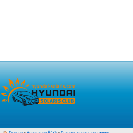
Главная
»
Новогодняя ЁЛКА
»
Подарки :елочка новогодняя