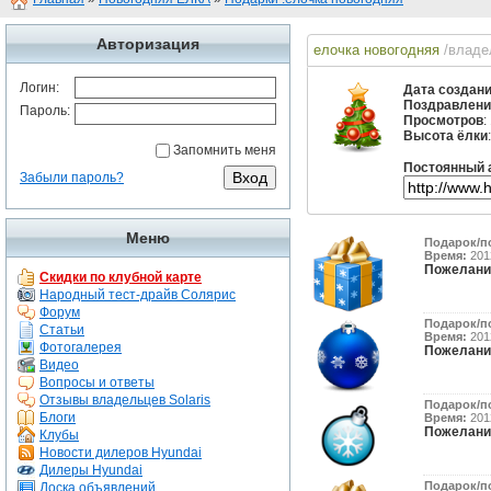
Авторизация
елочка новогодняя
/владе
Логин:
Дата создан
Поздравлени
Пароль:
Просмотров
:
Высота ёлки
Запомнить меня
Постоянный 
Забыли пароль?
Меню
Подарок/п
Время:
2012
Пожелани
Скидки по клубной карте
Народный тест-драйв Солярис
Форум
Подарок/п
Статьи
Время:
2012
Фотогалерея
Пожелани
Видео
Вопросы и ответы
Отзывы владельцев Solaris
Подарок/п
Блоги
Время:
2012
Пожелани
Клубы
Новости дилеров Hyundai
Дилеры Hyundai
Подарок/п
Доска объявлений