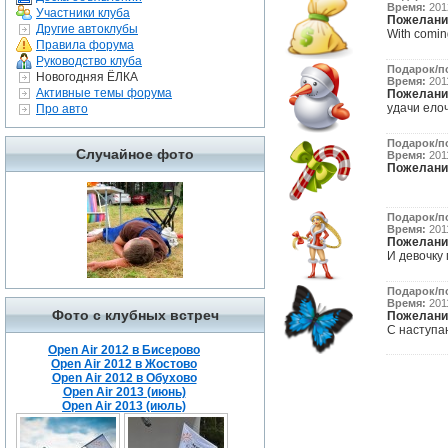
Время:
2012
Участники клуба
Пожелани
Другие автоклубы
With comin
Правила форума
Руководство клуба
Подарок/п
Новогодняя ЁЛКА
Время:
2011
Активные темы форума
Пожелани
удачи елоч
Про авто
Подарок/п
Случайное фото
Время:
2011
Пожелани
Подарок/п
Время:
2011
Пожелани
И девочку 
Подарок/п
Время:
2011
Фото с клубных встреч
Пожелани
С наступаю
Open Air 2012 в Бисерово
Open Air 2012 в Жостово
Open Air 2012 в Обухово
Open Air 2013 (июнь)
Open Air 2013 (июль)