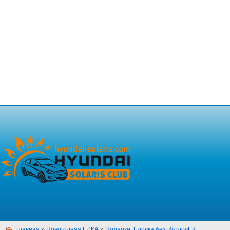
Главная
»
Новогодняя ЁЛКА
»
Подарки :Ёлочка без ИголочЕК