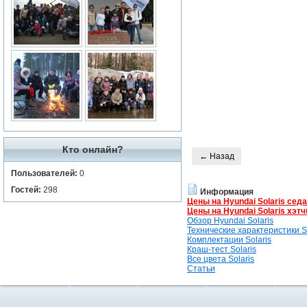
Кто онлайн?
← Назад
Пользователей:
0
Гостей:
298
Информация
Цены на Hyundai Solaris сед
Цены на Hyundai Solaris хэтч
Обзор Hyundai Solaris
Технические характеристики So
Комплектации Solaris
Краш-тест Solaris
Все цвета Solaris
Статьи