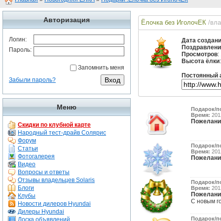
Авторизация
Ёлочка без ИголочЕК
/вл
Логин:
Дата создан
Поздравлени
Пароль:
Просмотров
:
Высота ёлки
Запомнить меня
Постоянный 
Забыли пароль?
Меню
Подарок/п
Время:
2012
Пожелани
Скидки по клубной карте
Народный тест-драйв Солярис
Форум
Подарок/п
Статьи
Время:
2012
Фотогалерея
Пожелани
Видео
Вопросы и ответы
Отзывы владельцев Solaris
Подарок/п
Блоги
Время:
2012
Пожелани
Клубы
С новым го
Новости дилеров Hyundai
Дилеры Hyundai
Подарок/п
Доска объявлений