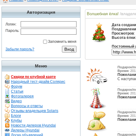
Авторизация
Волшебная ёлка!
/владел
Логин:
Дата создан
Поздравлени
Пароль:
Просмотров
:
Высота ёлки
Запомнить меня
Постоянный 
Забыли пароль?
Меню
Подарок/п
Время:
2013
Пожелани
Скидки по клубной карте
С наступа
Народный тест-драйв Солярис
Форум
Подарок/п
Статьи
Время:
2012
Фотогалерея
Пожелани
Видео
Вопросы и ответы
Отзывы владельцев Solaris
Подарок/п
Блоги
Время:
2012
Пожелани
Клубы
Новости дилеров Hyundai
Дилеры Hyundai
Подарок/п
Доска объявлений