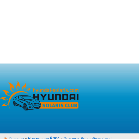
Главная
»
Новогодняя ЁЛКА
»
Подарки :Волшебная ёлка!