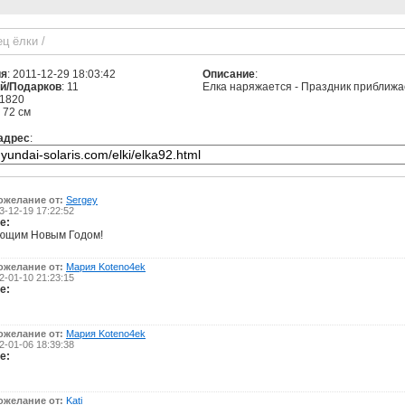
ец ёлки
/
ия
: 2011-12-29 18:03:42
Описание
:
й/Подарков
: 11
Елка наряжается - Праздник приближа
 1820
: 72 см
адрес
:
ожелание от:
Sergey
-12-19 17:22:52
е:
ющим Новым Годом!
ожелание от:
Мария Koteno4ek
-01-10 21:23:15
е:
ожелание от:
Мария Koteno4ek
-01-06 18:39:38
е:
ожелание от:
Kati