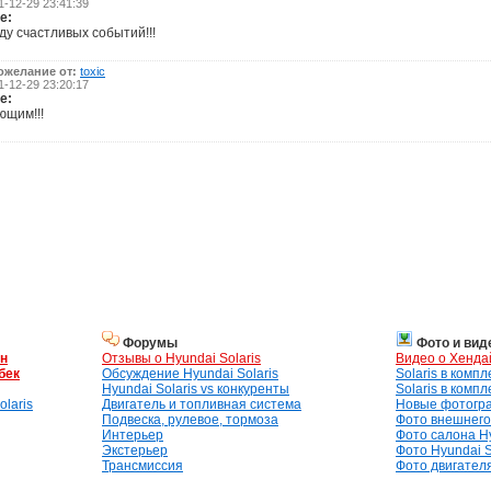
-12-29 23:41:39
е:
ду счастливых событий!!!
ожелание от:
toxic
-12-29 23:20:17
е:
ющим!!!
Форумы
Фото и вид
ан
Отзывы о Hyundai Solaris
Видео о Хенда
бек
Обсуждение Hyundai Solaris
Solaris в комп
Hyundai Solaris vs конкуренты
Solaris в комп
laris
Двигатель и топливная система
Новые фотогр
Подвеска, рулевое, тормоза
Фото внешнего 
Интерьер
Фото салона Hy
Экстерьер
Фото Hyundai S
Трансмиссия
Фото двигателя,