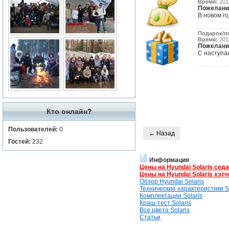
Время:
2011
Пожелани
В новом го
Подарок/п
Время:
2011
Пожелани
С наступа
Кто онлайн?
Пользователей:
0
← Назад
Гостей:
232
Информация
Цены на Hyundai Solaris сед
Цены на Hyundai Solaris хэтч
Обзор Hyundai Solaris
Технические характеристики So
Комплектации Solaris
Краш-тест Solaris
Все цвета Solaris
Статьи