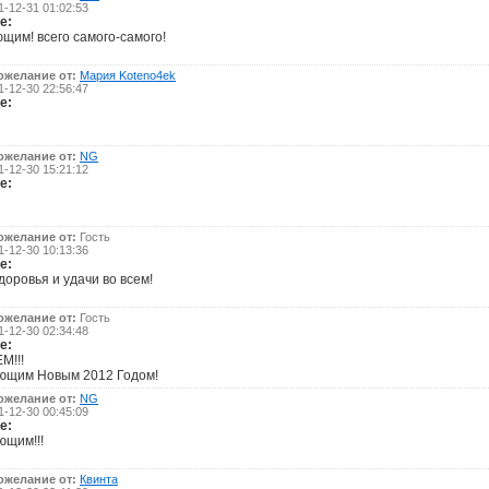
-12-31 01:02:53
е:
щим! всего самого-самого!
ожелание от:
Мария Koteno4ek
-12-30 22:56:47
е:
ожелание от:
NG
-12-30 15:21:12
е:
ожелание от:
Гость
-12-30 10:13:36
е:
доровья и удачи во всем!
ожелание от:
Гость
-12-30 02:34:48
е:
М!!!
ющим Новым 2012 Годом!
ожелание от:
NG
-12-30 00:45:09
е:
ющим!!!
ожелание от:
Квинта