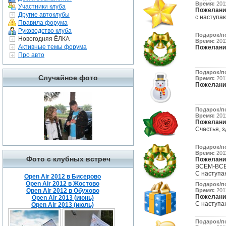
Время:
2011
Участники клуба
Пожелани
Другие автоклубы
с наступаю
Правила форума
Руководство клуба
Подарок/п
Новогодняя ЁЛКА
Время:
2011
Активные темы форума
Пожелани
Про авто
Подарок/п
Случайное фото
Время:
2011
Пожелани
Подарок/п
Время:
2011
Пожелани
Счастья, з
Подарок/п
Время:
2011
Фото с клубных встреч
Пожелани
ВСЕМ-ВСЕ
С наступа
Open Air 2012 в Бисерово
Open Air 2012 в Жостово
Подарок/п
Open Air 2012 в Обухово
Время:
2011
Пожелани
Open Air 2013 (июнь)
С наступа
Open Air 2013 (июль)
Подарок/п