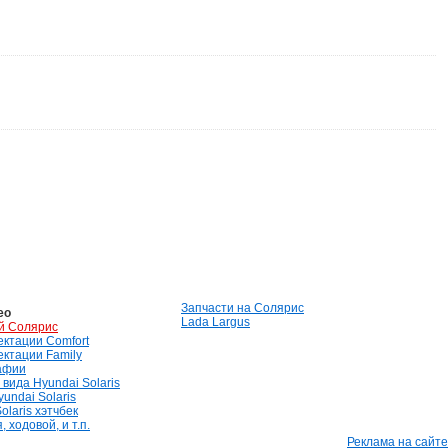
Запчасти на Солярис
ео
Lada Largus
й Солярис
лектации Comfort
лектации Family
афии
вида Hyundai Solaris
undai Solaris
olaris хэтчбек
 ходовой, и т.п.
Реклама на сайте