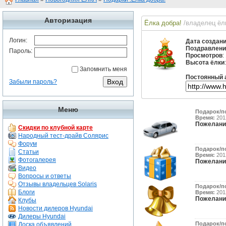
Авторизация
Ёлка добра!
/владелец ё
Логин:
Дата создан
Поздравлени
Пароль:
Просмотров
:
Высота ёлки
Запомнить меня
Постоянный 
Забыли пароль?
Меню
Подарок/п
Время:
2012
Пожелани
Скидки по клубной карте
Народный тест-драйв Солярис
Форум
Подарок/п
Статьи
Время:
2012
Фотогалерея
Пожелани
Видео
Вопросы и ответы
Отзывы владельцев Solaris
Подарок/п
Блоги
Время:
2012
Пожелани
Клубы
Новости дилеров Hyundai
Дилеры Hyundai
Подарок/п
Доска объявлений