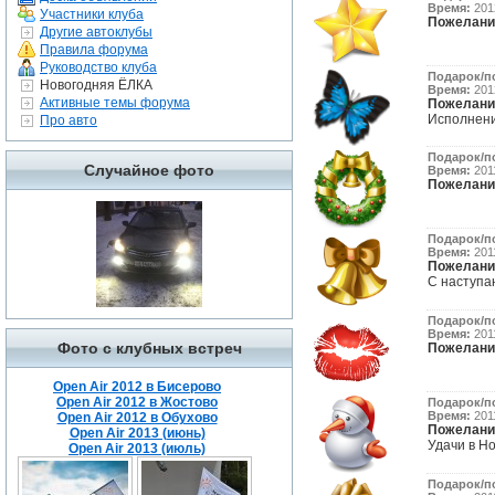
Время:
2012
Участники клуба
Пожелани
Другие автоклубы
Правила форума
Руководство клуба
Подарок/п
Новогодняя ЁЛКА
Время:
2012
Активные темы форума
Пожелани
Исполнени
Про авто
Подарок/п
Случайное фото
Время:
2011
Пожелани
Подарок/п
Время:
2011
Пожелани
С наступаю
Подарок/п
Время:
2011
Фото с клубных встреч
Пожелани
Open Air 2012 в Бисерово
Open Air 2012 в Жостово
Подарок/п
Время:
2011
Open Air 2012 в Обухово
Пожелани
Open Air 2013 (июнь)
Удачи в Но
Open Air 2013 (июль)
Подарок/п