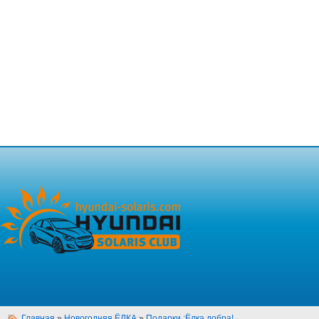
Главная
»
Новогодняя ЁЛКА
»
Подарки :Ёлка добра!