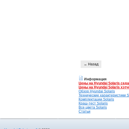
← Назад
Информация
Цены на Hyundai Solaris сед
Цены на Hyundai Solaris хэтч
Обзор Hyundai Solaris
Технические характеристики So
Комплектации Solaris
Краш-тест Solaris
Все цвета Solaris
Статьи