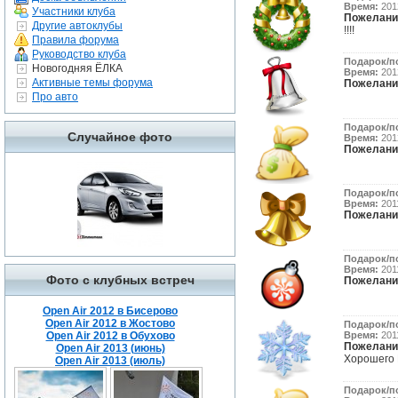
Время:
2012
Участники клуба
Пожелани
Другие автоклубы
!!!!
Правила форума
Руководство клуба
Подарок/п
Новогодняя ЁЛКА
Время:
2012
Активные темы форума
Пожелани
Про авто
Подарок/п
Случайное фото
Время:
2012
Пожелани
Подарок/п
Время:
2011
Пожелани
Подарок/п
Время:
2011
Фото с клубных встреч
Пожелани
Open Air 2012 в Бисерово
Open Air 2012 в Жостово
Подарок/п
Open Air 2012 в Обухово
Время:
2011
Пожелани
Open Air 2013 (июнь)
Хорошего 
Open Air 2013 (июль)
Подарок/п