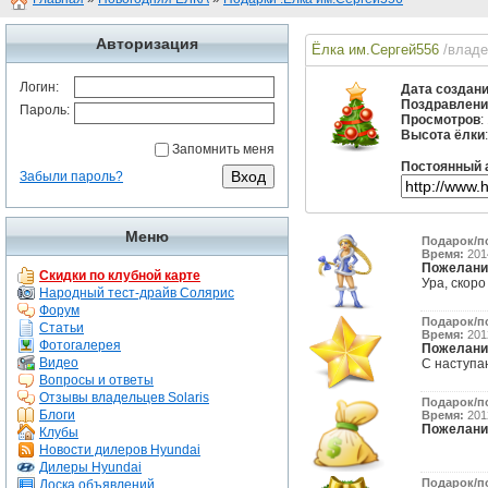
Авторизация
Ёлка им.Сергей556
/влад
Логин:
Дата создан
Поздравлени
Пароль:
Просмотров
:
Высота ёлки
Запомнить меня
Постоянный 
Забыли пароль?
Меню
Подарок/п
Время:
2014
Пожелани
Скидки по клубной карте
Ура, скоро
Народный тест-драйв Солярис
Форум
Подарок/п
Статьи
Время:
2012
Фотогалерея
Пожелани
Видео
С наступаю
Вопросы и ответы
Отзывы владельцев Solaris
Подарок/п
Блоги
Время:
2012
Пожелани
Клубы
Новости дилеров Hyundai
Дилеры Hyundai
Подарок/п
Доска объявлений