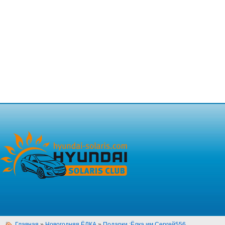
Главная
»
Новогодняя ЁЛКА
»
Подарки :Ёлка им.Сергей556