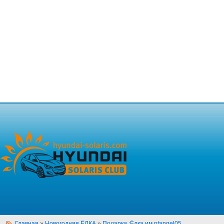
Главная
»
Новогодняя ЁЛКА
»
Подарки :Ёлка им.ptangel05