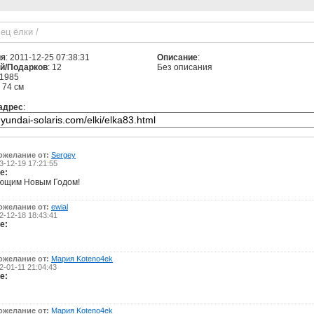
лец ёлки
/
ия
: 2011-12-25 07:38:31
Описание
:
й/Подарков
: 12
Без описания
 1985
: 74 см
адрес
:
ожелание от:
Sergey
-12-19 17:21:55
е:
ющим Новым Годом!
ожелание от:
ewial
-12-18 18:43:41
е:
ожелание от:
Мария Koteno4ek
-01-11 21:04:43
е:
ожелание от:
Мария Koteno4ek