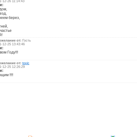
-12-26 11:14:43
е:
дом,
езд,
неем берез,
гней,
счастье
й!
ожелание от:
Гость
-12-25 13:43:46
е:
вом Году!!!
ожелание от:
toxic
-12-25 12:26:29
е:
щим !!!!