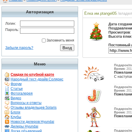
Авторизация
Ёлка им.ptangel05
/владе
Логин:
Дата создан
Поздравлени
Пароль:
Просмотров
:
Высота ёлки
Запомнить меня
Постоянный 
Забыли пароль?
Меню
Подарок/п
Время:
2013
Пожелани
Скидки по клубной карте
С наступа
Народный тест-драйв Солярис
Форум
Подарок/п
Статьи
Время:
2012
Фотогалерея
Пожелани
Видео
Вопросы и ответы
Отзывы владельцев Solaris
Подарок/п
Блоги
Время:
2012
Пожелани
Клубы
Новости дилеров Hyundai
Дилеры Hyundai
Подарок/п
Доска объявлений