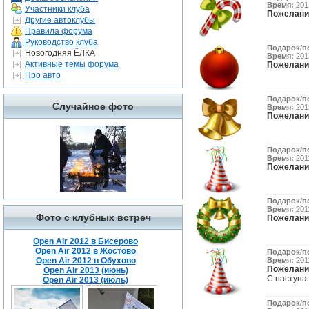
Время:
2012
Участники клуба
Пожелани
Другие автоклубы
Правила форума
Руководство клуба
Подарок/п
Новогодняя ЁЛКА
Время:
2012
Активные темы форума
Пожелани
Про авто
Подарок/п
Случайное фото
Время:
2012
Пожелани
Подарок/п
Время:
2011
Пожелани
Подарок/п
Время:
2011
Фото с клубных встреч
Пожелани
Open Air 2012 в Бисерово
Open Air 2012 в Жостово
Подарок/п
Open Air 2012 в Обухово
Время:
2011
Пожелани
Open Air 2013 (июнь)
С наступ
Open Air 2013 (июль)
Подарок/п