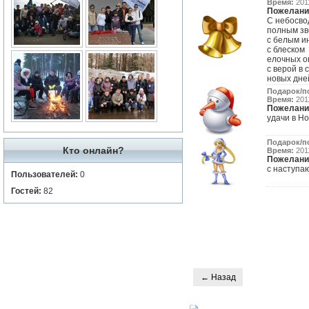
Время:
2011
Пожелани
С небосво
полным зв
с белым и
с блеском
елочных о
с верой в 
новых дне
Подарок/п
Время:
2011
Пожелани
удачи в Но
Подарок/п
Кто онлайн?
Время:
2011
Пожелани
с наступаю
Пользователей:
0
Гостей:
82
← Назад