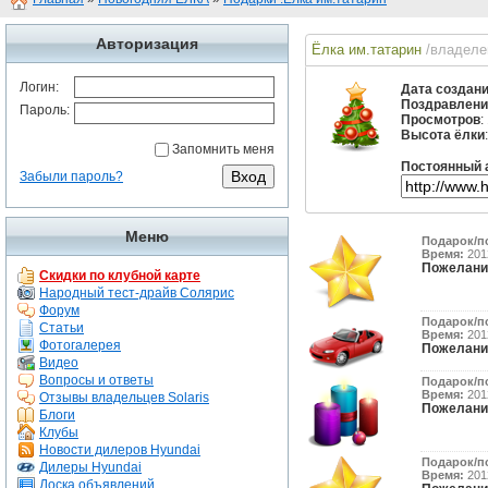
Авторизация
Ёлка им.татарин
/владеле
Логин:
Дата создан
Поздравлени
Пароль:
Просмотров
:
Высота ёлки
Запомнить меня
Постоянный 
Забыли пароль?
Меню
Подарок/п
Время:
2012
Пожелани
Скидки по клубной карте
Народный тест-драйв Солярис
Форум
Подарок/п
Статьи
Время:
2012
Фотогалерея
Пожелани
Видео
Вопросы и ответы
Подарок/п
Время:
2012
Отзывы владельцев Solaris
Пожелани
Блоги
Клубы
Новости дилеров Hyundai
Подарок/п
Дилеры Hyundai
Время:
2012
Доска объявлений