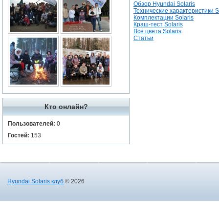
Обзор Hyundai Solaris
Технические характеристики So
Комплектации Solaris
Краш-тест Solaris
Все цвета Solaris
Статьи
Кто онлайн?
Пользователей:
0
Гостей:
153
Hyundai Solaris клуб
© 2026