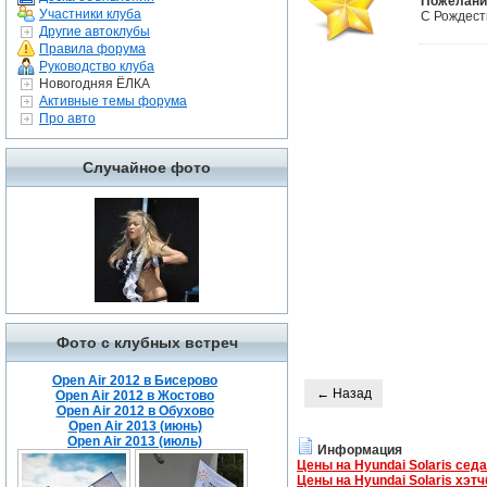
Пожелани
Участники клуба
С Рождест
Другие автоклубы
Правила форума
Руководство клуба
Новогодняя ЁЛКА
Активные темы форума
Про авто
Случайное фото
Фото с клубных встреч
Open Air 2012 в Бисерово
← Назад
Open Air 2012 в Жостово
Open Air 2012 в Обухово
Open Air 2013 (июнь)
Open Air 2013 (июль)
Информация
Цены на Hyundai Solaris сед
Цены на Hyundai Solaris хэтч