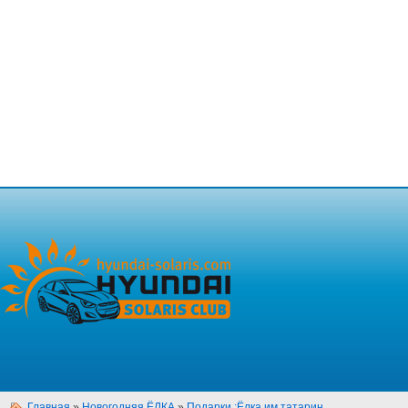
Главная
»
Новогодняя ЁЛКА
»
Подарки :Ёлка им.татарин