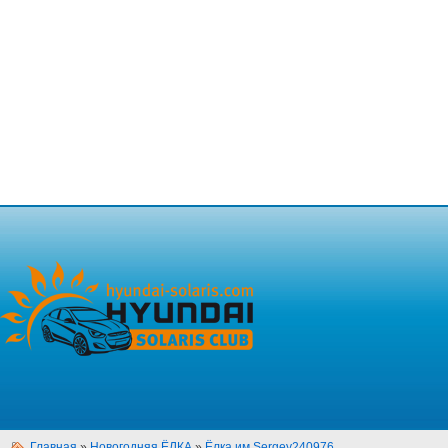
Главная
»
Новогодняя ЁЛКА
»
Ёлка им.Sergey240976