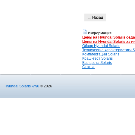
← Назад
Информация
Цены на Hyundai Solaris сед
Цены на Hyundai Solaris хэтч
Обзор Hyundai Solaris
Технические характеристики So
Комплектации Solaris
Краш-тест Solaris
Все цвета Solaris
Статьи
Hyundai Solaris клуб
© 2026