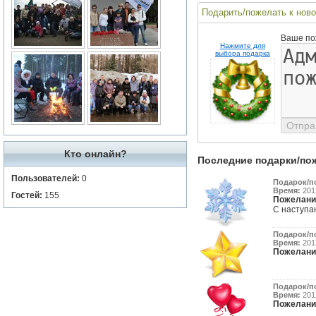
Подарить/пожелать к ново
Ваше по
Нажмите для
выбора подарка
Кто онлайн?
Последние подарки/по
Пользователей:
0
Подарок/п
Время:
2012
Гостей:
155
Пожелани
С наступаю
Подарок/п
Время:
2012
Пожелани
Подарок/п
Время:
2012
Пожелани