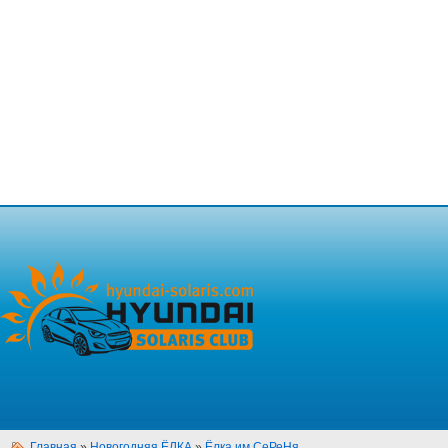
Главная
»
Новогодняя ЁЛКА
»
Ёлка им.СеРеНя