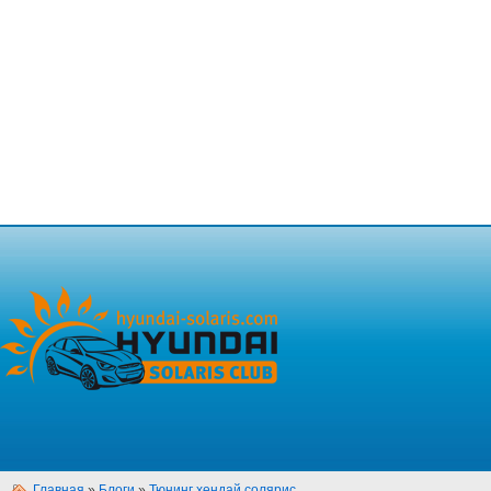
Главная
»
Блоги
»
Тюнинг хендай солярис