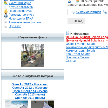
→
20 сентября 2011
Участники клуба
Добрый день дорогие соклубн
Другие автоклубы
Правила форума
12 комментариев
Руководство клуба
Новогодняя ЁЛКА
← Назад
Активные темы форума
Про авто
Информация
Случайное фото
Цены на Hyundai Solaris сед
Цены на Hyundai Solaris хэтч
Обзор Hyundai Solaris
Технические характеристики So
Комплектации Solaris
Краш-тест Solaris
Все цвета Solaris
Статьи
Фото с клубных встреч
Open Air 2012 в Бисерово
Open Air 2012 в Жостово
Open Air 2012 в Обухово
Open Air 2013 (июнь)
Open Air 2013 (июль)