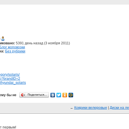
:
иковано:
5391 день назад (3 ноября 2011)
Блог жоповозки
ка:
Без рубрики
gory/solaris/
php?brandID=2
g/hyundai_solaris
ему бы не
Поделиться…
←
Коврики велюровые
|
Диски на л
т первым!