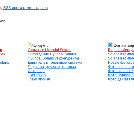
RSS-лента комментариев
рии:
Форумы
Фото и вид
ан
Отзывы о Hyundai Solaris
Видео о Хенда
бек
Обсуждение Hyundai Solaris
Solaris в комп
Hyundai Solaris vs конкуренты
Solaris в комп
laris
Двигатель и топливная система
Новые фотогр
Подвеска, рулевое, тормоза
Фото внешнего 
Интерьер
Фото салона Hy
Экстерьер
Фото Hyundai S
Трансмиссия
Фото двигателя,