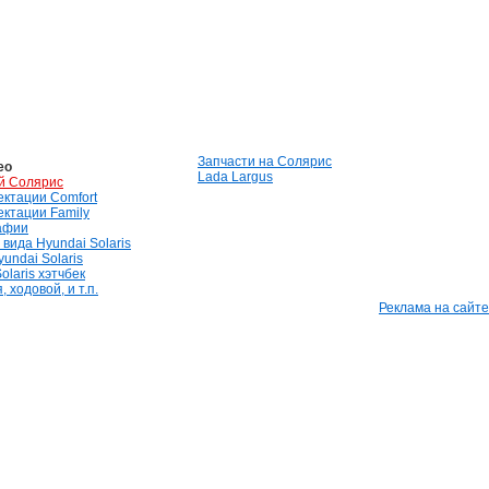
Запчасти на Солярис
ео
Lada Largus
й Солярис
лектации Comfort
лектации Family
афии
вида Hyundai Solaris
undai Solaris
olaris хэтчбек
 ходовой, и т.п.
Реклама на сайте