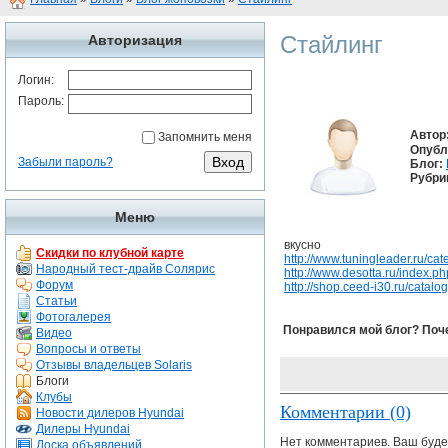
Стайлинг
Авторизация
Логин:
Пароль:
Автор
Запомнить меня
Опубл
Забыли пароль?
Блог:
Рубри
Меню
вкусно
Скидки по клубной карте
http://www.tuningleader.ru/cate
Народный тест-драйв Солярис
http://www.desotta.ru/index.
Форум
http://shop.ceed-i30.ru/catalo
Статьи
Фотогалерея
Понравился мой блог? Поч
Видео
Вопросы и ответы
Отзывы владельцев Solaris
Блоги
Клубы
Комментарии (0)
Новости дилеров Hyundai
Дилеры Hyundai
Нет комментариев. Ваш буде
Доска объявлений