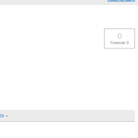
0
Голосов: 0
ето
→