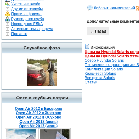
Участники клуба
Добавить комментарий
Другие автоклубы
Правила форума
Руководство клуба
Дополнительные коммента
Новогодняя ЁЛКА
Активные темы форума
← Назад
Про авто
Случайное фото
Информация
Цены на Hyundai Solaris сед
Цены на Hyundai Solaris хэтч
Обзор Hyundai Solaris
Технические характеристики So
Комплектации Solaris
Краш-тест Solaris
Все цвета Solaris
Статьи
Фото с клубных встреч
Open Air 2012 в Бисерово
Open Air 2012 в Жостово
Open Air 2012 в Обухово
Open Air 2013 (июнь)
Open Air 2013 (июль)