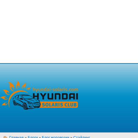
Главная
»
Блоги
»
Блог жоповозки
»
Стайлинг