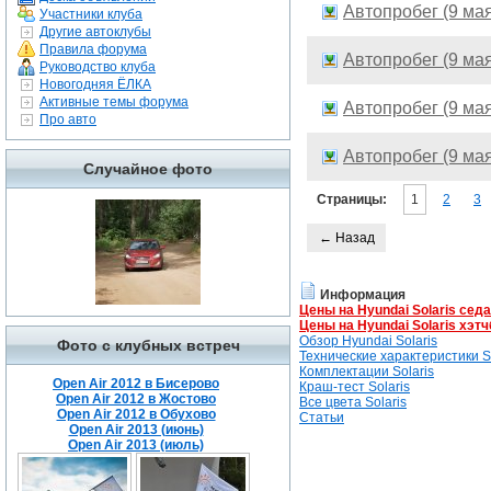
Автопробег (9 м
Участники клуба
Другие автоклубы
Правила форума
Автопробег (9 м
Руководство клуба
Новогодняя ЁЛКА
Активные темы форума
Автопробег (9 м
Про авто
Автопробег (9 м
Случайное фото
Страницы:
1
2
3
← Назад
Информация
Цены на Hyundai Solaris сед
Цены на Hyundai Solaris хэтч
Обзор Hyundai Solaris
Фото с клубных встреч
Технические характеристики So
Комплектации Solaris
Open Air 2012 в Бисерово
Краш-тест Solaris
Open Air 2012 в Жостово
Все цвета Solaris
Open Air 2012 в Обухово
Статьи
Open Air 2013 (июнь)
Open Air 2013 (июль)