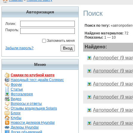
Поиск
Авторизация
Логин:
Поиск по тегу:
«автопробег
Пароль:
Найдено материалов:
72
Показаны:
1 — 10
Запомнить меня
Найдено:
Забыли пароль?
Автопробег (9 м
Меню
Автопробег (9 м
Скидки по клубной карте
Народный тест-драйв Солярис
Автопробег (9 м
Форум
Статьи
Фотогалерея
Автопробег (9 м
Видео
Вопросы и ответы
Отзывы владельцев Solaris
Автопробег (9 м
Блоги
Клубы
Новости дилеров Hyundai
Автопробег (9 м
Дилеры Hyundai
Доска объявлений